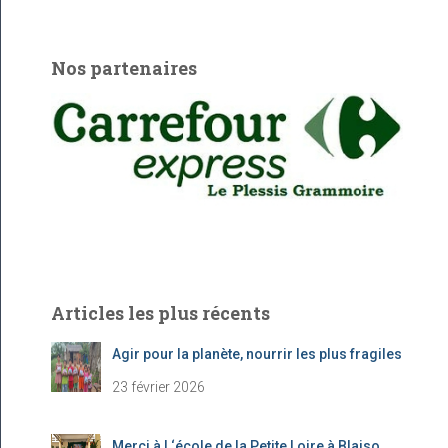
c
h
e
Nos partenaires
r
c
h
e
r
:
Articles les plus récents
Agir pour la planète, nourrir les plus fragiles
23 février 2026
Merci à l ‘école de la Petite Loire à Blaiso…