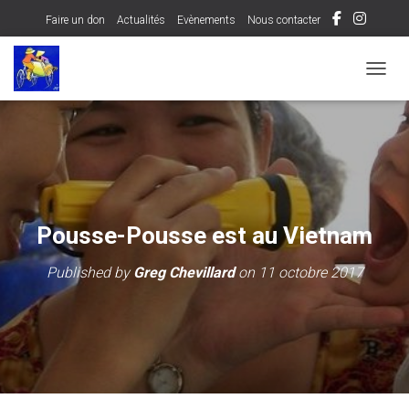
Faire un don
Actualités
Evènements
Nous contacter
OUVRI
Pousse-Pousse est au Vietnam
Published by
Greg Chevillard
on
11 octobre 2017