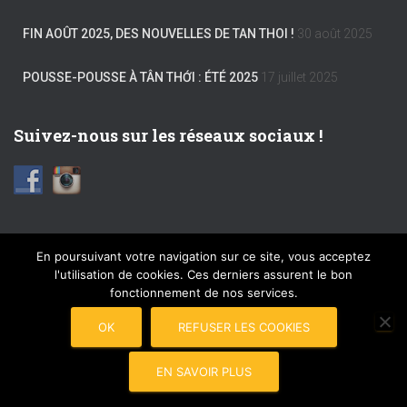
FIN AOÛT 2025, DES NOUVELLES DE TAN THOI !
30 août 2025
POUSSE-POUSSE À TÂN THỚI : ÉTÉ 2025
17 juillet 2025
Suivez-nous sur les réseaux sociaux !
En poursuivant votre navigation sur ce site, vous acceptez
l'utilisation de cookies. Ces derniers assurent le bon
FACEBOOK
INSTAGRAM
MENTIONS LÉGALES
fonctionnement de nos services.
PLAN DU SITE
COPYRIGHT © 2017 POUSSE-POUSSE
OK
REFUSER LES COOKIES
CONNEXION
EN SAVOIR PLUS