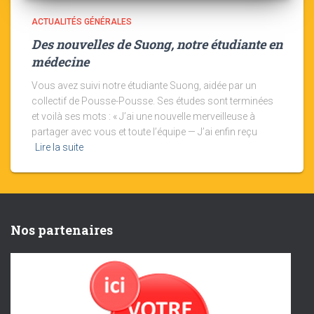
ACTUALITÉS GÉNÉRALES
Des nouvelles de Suong, notre étudiante en
médecine
Vous avez suivi notre étudiante Suong, aidée par un
collectif de Pousse-Pousse. Ses études sont terminées
et voilà ses mots : « J’ai une nouvelle merveilleuse à
partager avec vous et toute l’équipe — J’ai enfin reçu
Lire la suite
Nos partenaires