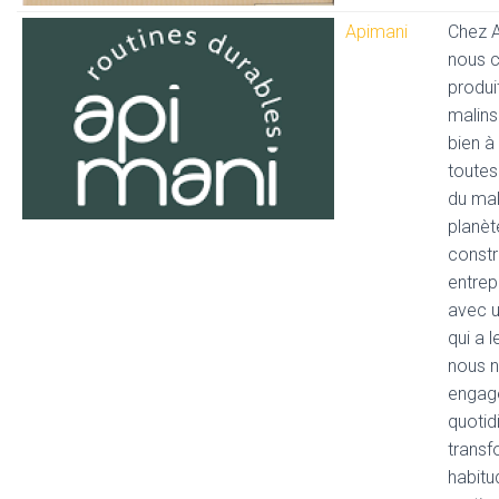
Apimani
Chez A
nous 
produi
malins
bien à
toutes
du mal
planèt
constr
entrep
avec u
qui a l
nous 
engag
quotid
transf
habitu