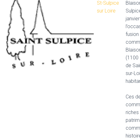
St-Sulpice
Blaiso
sur Loire
Sulpic
janvie
l’occa
fusion
comm
Blaiso
(1100 
de Sai
sur-Lo
habita
Ces d
commu
riches
patrim
commu
histo