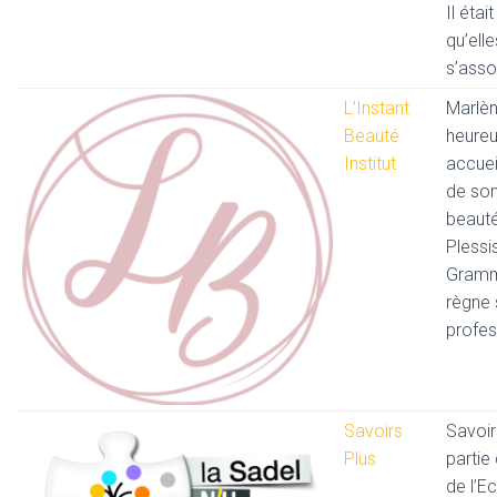
Il étai
qu’elle
s’asso
L'Instant
Marlèn
Beauté
heure
Institut
accueil
de son
beauté
Plessi
Grammo
règne 
profes
Savoirs
Savoir
Plus
partie
de l’