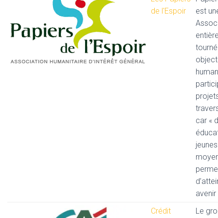
de l'Espoir
est un
Associ
entièr
tourné
object
humani
partic
projet
traver
car « 
éducat
jeunes 
moyen
perme
d’atte
avenir 
Crédit
Le gro