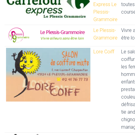
Express Le
toutes
Plessis-
course
Grammoire
Le Plessis-
Vivre a
Grammoire
être loi
Lore Coiff
Le sal
coiffu
les fe
homme
enfant
presta
couleu
défris
tie an
chign
mariag