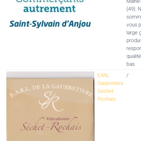
Maine-
(49). 
somme
vous 
large
produit
respon
qualité
bas.
EARL
/
Gaubretiere
Séchet
Rochais