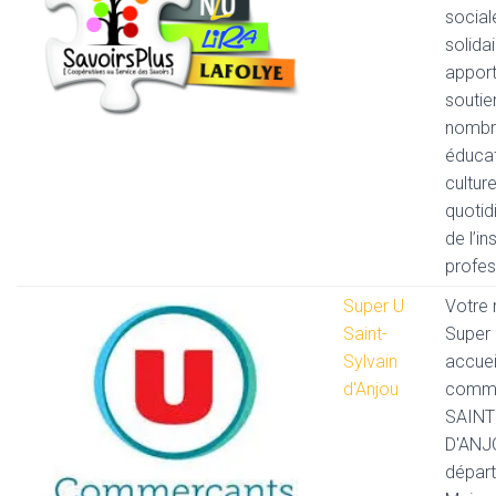
social
solidai
appor
soutie
nombr
éducat
culture
quotid
de l’in
profes
Super U
Votre
Saint-
Super
Sylvain
accueil
d'Anjou
comm
SAINT
D'ANJO
dépar