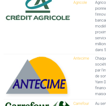
Agricole
Agrico
pionni
l’innov
bancai
modèl
proxim
servic
million
dans 5
Antecime
Chaqu
socié
par l'i
de son
Yann 
financ
maiso
Carrefour
Au ser