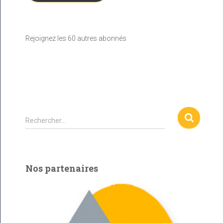
e
e
m
a
Rejoignez les 60 autres abonnés
i
l
R
Rechercher…
e
c
h
e
Nos partenaires
r
c
h
e
r