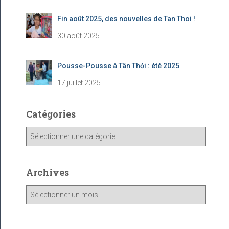
Fin août 2025, des nouvelles de Tan Thoi !
30 août 2025
Pousse-Pousse à Tân Thới : été 2025
17 juillet 2025
Catégories
C
a
t
é
Archives
g
o
A
r
r
i
c
e
h