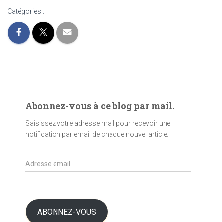
Catégories :
Abonnez-vous à ce blog par mail.
Saisissez votre adresse mail pour recevoir une
notification par email de chaque nouvel article.
A
d
r
e
s
ABONNEZ-VOUS
s