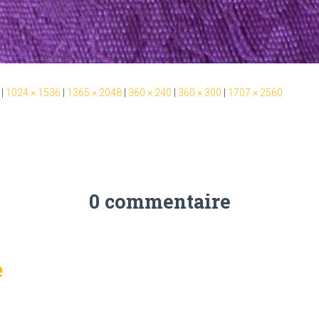
|
1024 × 1536
|
1365 × 2048
|
360 × 240
|
360 × 300
|
1707 × 2560
0 commentaire
e