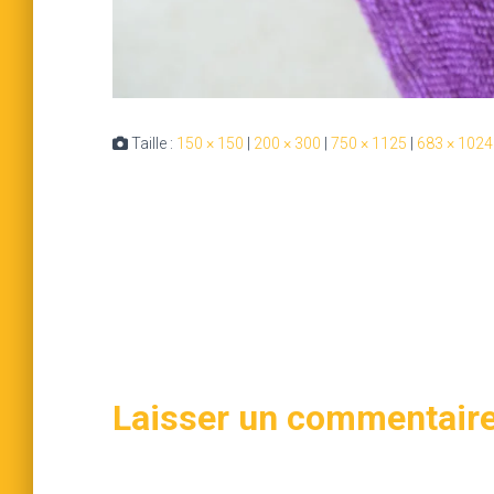
Taille :
150 × 150
|
200 × 300
|
750 × 1125
|
683 × 1024
Laisser un commentair