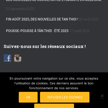
23 décembre 2025
FIN AOÛT 2025, DES NOUVELLES DE TAN THOI !
30 août 2025
POUSSE-POUSSE À TÂN THỚI : ÉTÉ 2025
17 juillet 2025
Suivez-nous sur les réseaux sociaux !
En poursuivant votre navigation sur ce site, vous acceptez
l'utilisation de cookies. Ces derniers assurent le bon
FACEBOOK
INSTAGRAM
MENTIONS LÉGALES
fonctionnement de nos services.
PLAN DU SITE
COPYRIGHT © 2017 POUSSE-POUSSE
OK
REFUSER LES COOKIES
CONNEXION