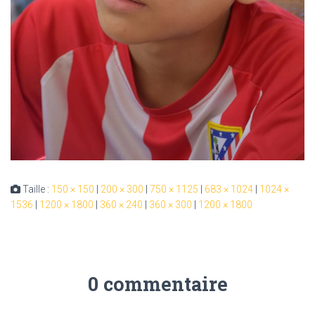
Taille :
150 × 150
|
200 × 300
|
750 × 1125
|
683 × 1024
|
1024 ×
1536
|
1200 × 1800
|
360 × 240
|
360 × 300
|
1200 × 1800
0 commentaire