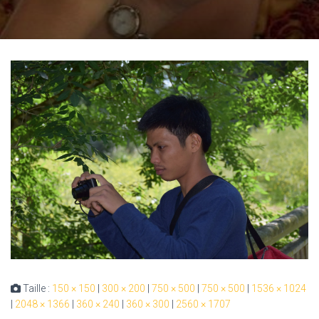
Taille :
150 × 150
|
300 × 200
|
750 × 500
|
750 × 500
|
1536 × 1024
|
2048 × 1366
|
360 × 240
|
360 × 300
|
2560 × 1707