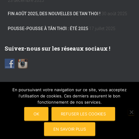
23 décembre 2025
FIN AOÛT 2025, DES NOUVELLES DE TAN THOI !
30 août 2025
POUSSE-POUSSE À TÂN THỚI : ÉTÉ 2025
17 juillet 2025
Suivez-nous sur les réseaux sociaux !
En poursuivant votre navigation sur ce site, vous acceptez
l'utilisation de cookies. Ces derniers assurent le bon
FACEBOOK
INSTAGRAM
MENTIONS LÉGALES
fonctionnement de nos services.
PLAN DU SITE
COPYRIGHT © 2017 POUSSE-POUSSE
OK
REFUSER LES COOKIES
CONNEXION
EN SAVOIR PLUS