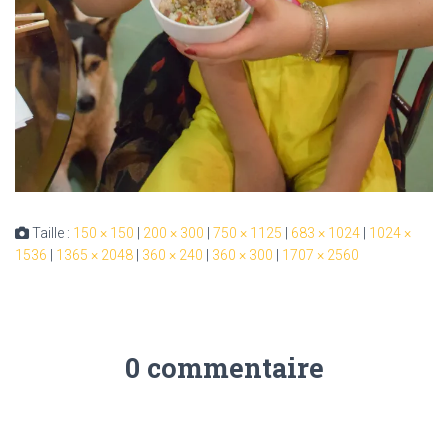
Taille :
150 × 150
|
200 × 300
|
750 × 1125
|
683 × 1024
|
1024 ×
1536
|
1365 × 2048
|
360 × 240
|
360 × 300
|
1707 × 2560
0 commentaire