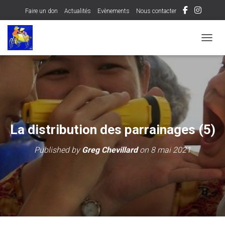
Faire un don
Actualités
Evènements
Nous contacter
OUVRI
La distribution des parrainages (5)
Published by
Greg Chevillard
on
8 mai 2021