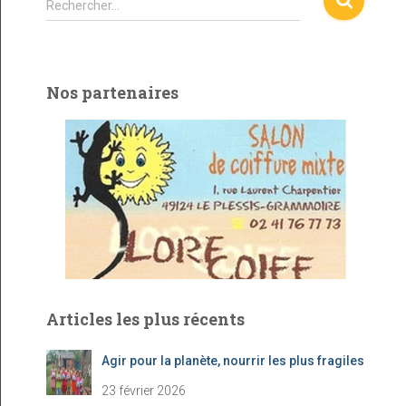
Rechercher…
e
c
h
e
Nos partenaires
r
c
h
e
r
:
Articles les plus récents
Agir pour la planète, nourrir les plus fragiles
23 février 2026