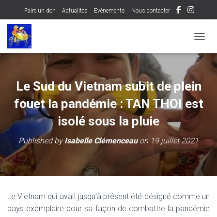
Faire un don
Actualités
Evènements
Nous contacter
OUVRI
Le Sud du Vietnam subit de plein
fouet la pandémie : TAN THOI est
isolé sous la pluie
Published by
Isabelle Clémenceau
on
19 juillet 2021
Le Vietnam qui avait jusqu’à présent été désigné comme un
pays exemplaire pour sa façon de combattre la pandémie