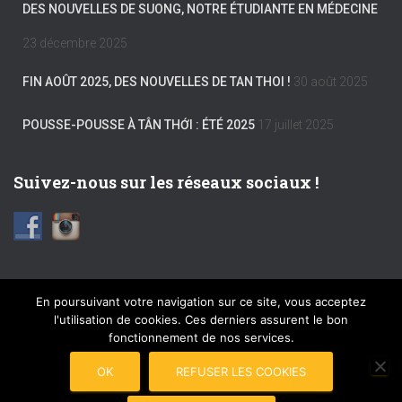
DES NOUVELLES DE SUONG, NOTRE ÉTUDIANTE EN MÉDECINE
23 décembre 2025
FIN AOÛT 2025, DES NOUVELLES DE TAN THOI !
30 août 2025
POUSSE-POUSSE À TÂN THỚI : ÉTÉ 2025
17 juillet 2025
Suivez-nous sur les réseaux sociaux !
En poursuivant votre navigation sur ce site, vous acceptez
l'utilisation de cookies. Ces derniers assurent le bon
FACEBOOK
INSTAGRAM
MENTIONS LÉGALES
fonctionnement de nos services.
PLAN DU SITE
COPYRIGHT © 2017 POUSSE-POUSSE
OK
REFUSER LES COOKIES