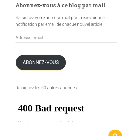
Abonnez-vous à ce blog par mail.
Saisissez votre adresse mail pour recevoir une
notification par email de chaque nouvel article.
A
d
r
e
s
ABONNEZ-VOUS
s
e
e
Rejoignez les 60 autres abonnés
m
a
i
l
R