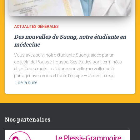
ACTUALITÉS GÉNÉRALES
Des nouvelles de Suong, notre étudiante en
médecine
Vous avez suivi notre étudiante Suong, aidée par un
collectif de Pousse-Pousse. Ses études sont terminées
et voilà ses mots : « J’ai une nouvelle merveilleuse à
partager avec vous et toute l’équipe — J’ai enfin reçu
Lire la suite
Nos partenaires