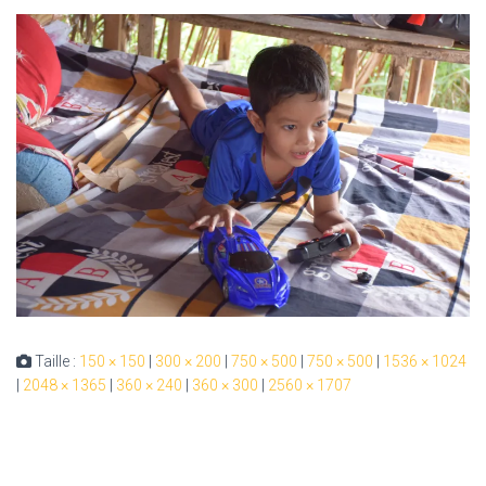
Taille :
150 × 150
|
300 × 200
|
750 × 500
|
750 × 500
|
1536 × 1024
|
2048 × 1365
|
360 × 240
|
360 × 300
|
2560 × 1707