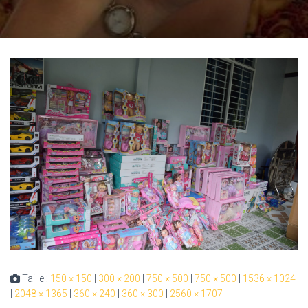
Taille :
150 × 150
|
300 × 200
|
750 × 500
|
750 × 500
|
1536 × 1024
|
2048 × 1365
|
360 × 240
|
360 × 300
|
2560 × 1707