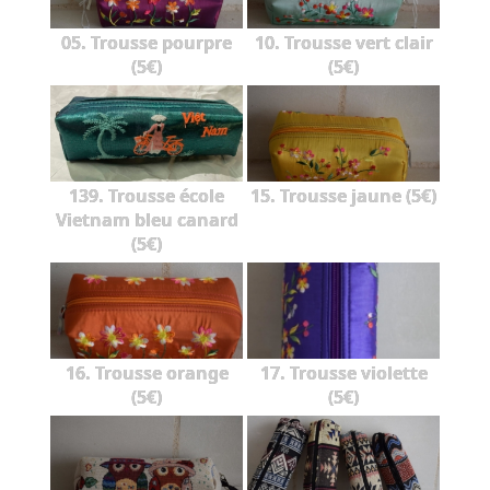
05. Trousse pourpre
10. Trousse vert clair
(5€)
(5€)
139. Trousse école
15. Trousse jaune (5€)
Vietnam bleu canard
(5€)
16. Trousse orange
17. Trousse violette
(5€)
(5€)