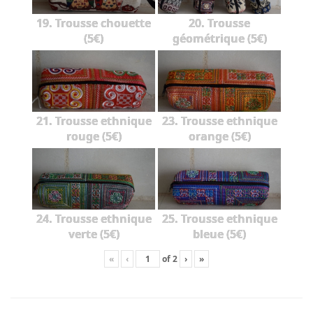
19. Trousse chouette
20. Trousse
(5€)
géométrique (5€)
21. Trousse ethnique
23. Trousse ethnique
rouge (5€)
orange (5€)
24. Trousse ethnique
25. Trousse ethnique
verte (5€)
bleue (5€)
«
‹
of
2
›
»