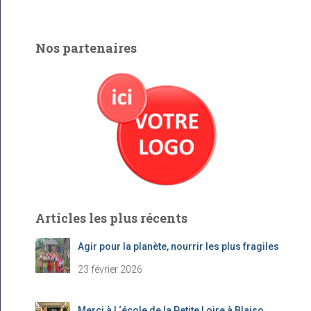
c
h
e
Nos partenaires
r
c
h
e
r
:
Articles les plus récents
Agir pour la planète, nourrir les plus fragiles
23 février 2026
Merci à l ‘école de la Petite Loire à Blaiso…