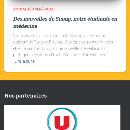
ACTUALITÉS GÉNÉRALES
Des nouvelles de Suong, notre étudiante en
médecine
Vous avez suivi notre étudiante Suong, aidée par un
collectif de Pousse-Pousse. Ses études sont terminées
et voilà ses mots : « J’ai une nouvelle merveilleuse à
partager avec vous et toute l’équipe — J’ai enfin reçu
Lire la suite
Nos partenaires