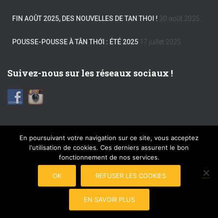
FIN AOÛT 2025, DES NOUVELLES DE TAN THOI !
30 août 2025
POUSSE-POUSSE À TÂN THỚI : ÉTÉ 2025
17 juillet 2025
Suivez-nous sur les réseaux sociaux !
En poursuivant votre navigation sur ce site, vous acceptez
l'utilisation de cookies. Ces derniers assurent le bon
FACEBOOK
INSTAGRAM
MENTIONS LÉGALES
fonctionnement de nos services.
PLAN DU SITE
COPYRIGHT © 2017 POUSSE-POUSSE
OK
REFUSER LES COOKIES
CONNEXION
EN SAVOIR PLUS