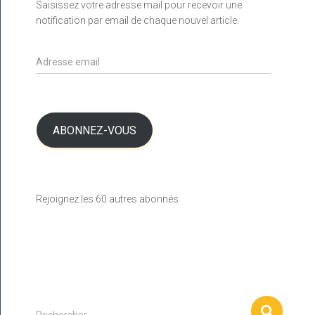
Saisissez votre adresse mail pour recevoir une
notification par email de chaque nouvel article.
A
d
r
e
s
ABONNEZ-VOUS
s
e
e
m
a
Rejoignez les 60 autres abonnés
i
l
R