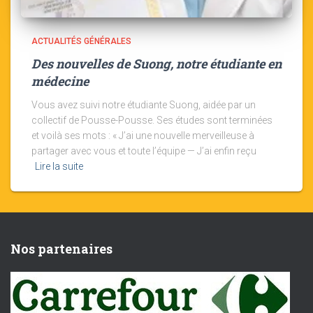
ACTUALITÉS GÉNÉRALES
Des nouvelles de Suong, notre étudiante en
médecine
Vous avez suivi notre étudiante Suong, aidée par un
collectif de Pousse-Pousse. Ses études sont terminées
et voilà ses mots : « J’ai une nouvelle merveilleuse à
partager avec vous et toute l’équipe — J’ai enfin reçu
Lire la suite
Nos partenaires