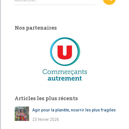
Rechercher…
e
c
h
e
Nos partenaires
r
c
h
e
r
:
Articles les plus récents
Agir pour la planète, nourrir les plus fragiles
23 février 2026