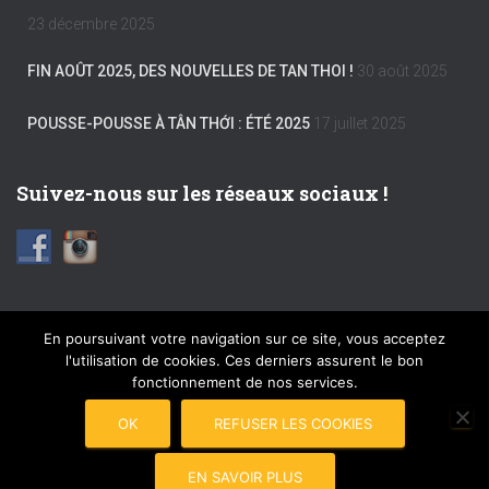
23 décembre 2025
FIN AOÛT 2025, DES NOUVELLES DE TAN THOI !
30 août 2025
POUSSE-POUSSE À TÂN THỚI : ÉTÉ 2025
17 juillet 2025
Suivez-nous sur les réseaux sociaux !
En poursuivant votre navigation sur ce site, vous acceptez
l'utilisation de cookies. Ces derniers assurent le bon
FACEBOOK
INSTAGRAM
MENTIONS LÉGALES
fonctionnement de nos services.
PLAN DU SITE
COPYRIGHT © 2017 POUSSE-POUSSE
OK
REFUSER LES COOKIES
CONNEXION
EN SAVOIR PLUS