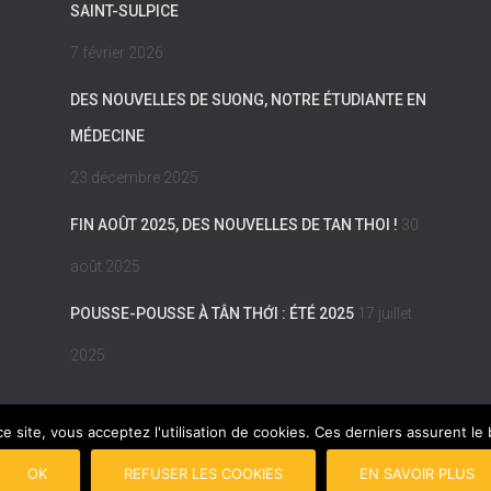
SAINT-SULPICE
7 février 2026
DES NOUVELLES DE SUONG, NOTRE ÉTUDIANTE EN
MÉDECINE
23 décembre 2025
FIN AOÛT 2025, DES NOUVELLES DE TAN THOI !
30
août 2025
POUSSE-POUSSE À TÂN THỚI : ÉTÉ 2025
17 juillet
2025
ce site, vous acceptez l'utilisation de cookies. Ces derniers assurent l
GALES
PLAN DU SITE
COPYRIGHT © 2017 POUSSE-POUSSE
CON
OK
REFUSER LES COOKIES
EN SAVOIR PLUS