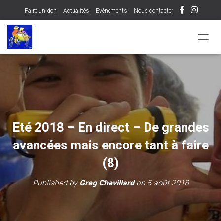
Faire un don
Actualités
Evènements
Nous contacter
OUVRI
Eté 2018 – En direct – De grandes
avancées mais encore tant à faire
(8)
Published by
Greg Chevillard
on
5 août 2018