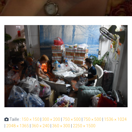
Taille :
150 × 150
|
300 × 200
|
750 × 500
|
750 × 500
|
1536 × 1024
|
2048 × 1365
|
360 × 240
|
360 × 300
|
2250 × 1500