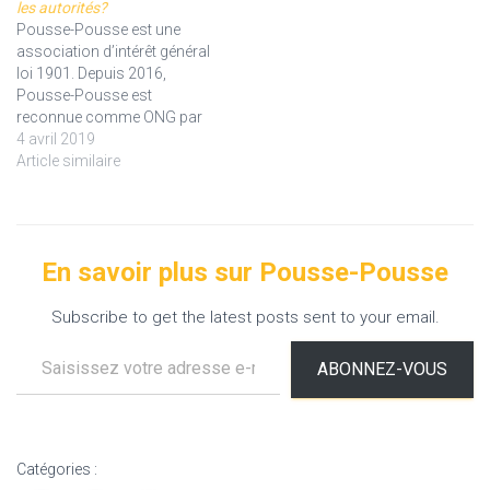
les autorités?
Pousse-Pousse est une
association d’intérêt général
loi 1901. Depuis 2016,
Pousse-Pousse est
reconnue comme ONG par
le gouvernement vietnamien
4 avril 2019
ce qui est un gage de
Article similaire
confiance et de
reconnaissance du travail
fourni depuis de
nombreuses années par
En savoir plus sur Pousse-Pousse
l'association.
Subscribe to get the latest posts sent to your email.
Saisissez votre adresse e-mail…
ABONNEZ-VOUS
Catégories :