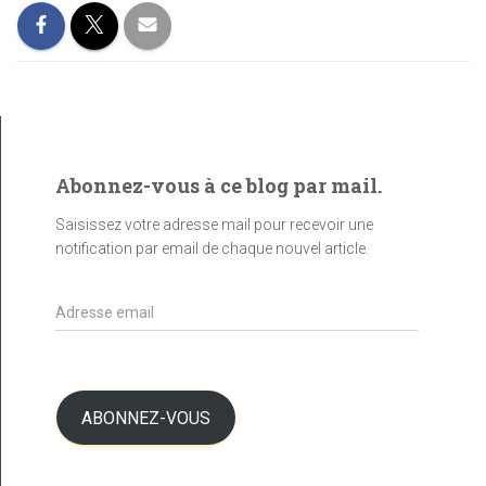
Abonnez-vous à ce blog par mail.
Saisissez votre adresse mail pour recevoir une
notification par email de chaque nouvel article.
A
d
r
e
s
ABONNEZ-VOUS
s
e
e