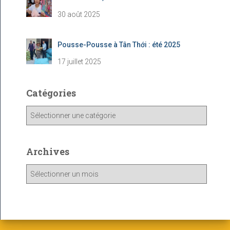
30 août 2025
Pousse-Pousse à Tân Thới : été 2025
17 juillet 2025
Catégories
C
a
t
é
Archives
g
o
A
r
r
i
c
e
h
s
i
v