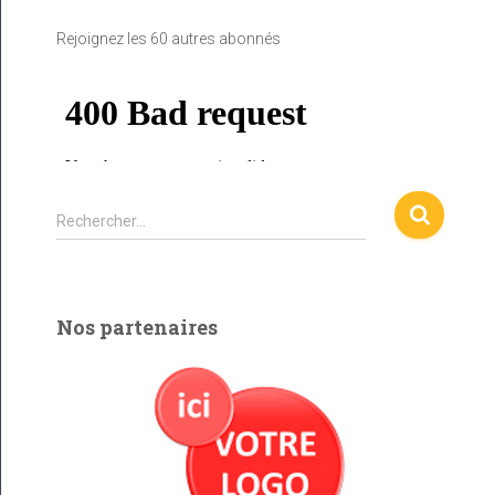
m
a
Rejoignez les 60 autres abonnés
i
l
R
Rechercher…
e
c
h
e
Nos partenaires
r
c
h
e
r
: