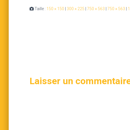
Taille :
150 × 150
|
300 × 225
|
750 × 563
|
750 × 563
|
1
Laisser un commentair