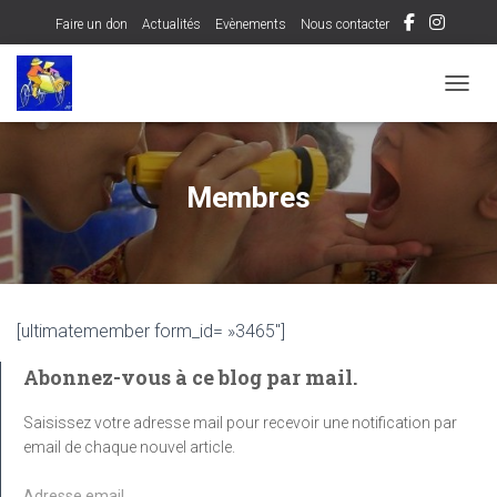
Faire un don
Actualités
Evènements
Nous contacter
OUVRI
Membres
[ultimatemember form_id= »3465″]
Abonnez-vous à ce blog par mail.
Saisissez votre adresse mail pour recevoir une notification par
email de chaque nouvel article.
A