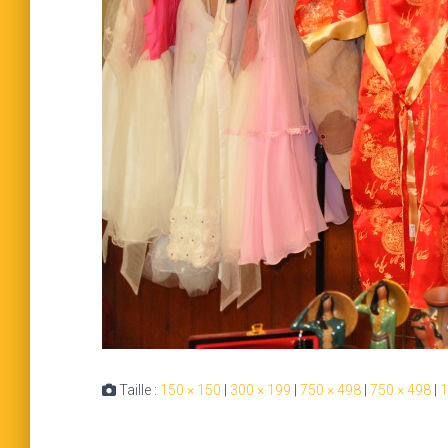
Taille :
150 × 150
|
300 × 199
|
750 × 498
|
750 × 498
|
1