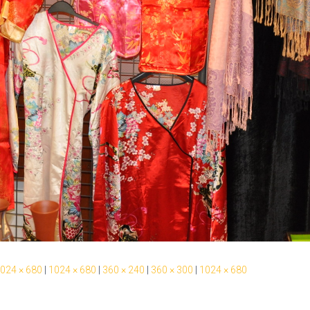
024 × 680
|
1024 × 680
|
360 × 240
|
360 × 300
|
1024 × 680