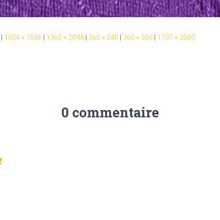
|
1024 × 1536
|
1365 × 2048
|
360 × 240
|
360 × 300
|
1707 × 2560
0 commentaire
e