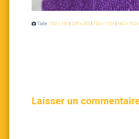
Taille :
150 × 150
|
200 × 300
|
750 × 1125
|
683 × 1024
Laisser un commentair