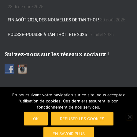
23 décembre 2025
FIN AOÛT 2025, DES NOUVELLES DE TAN THOI !
30 août 2025
POUSSE-POUSSE À TÂN THỚI : ÉTÉ 2025
17 juillet 2025
Suivez-nous sur les réseaux sociaux !
En poursuivant votre navigation sur ce site, vous acceptez
l'utilisation de cookies. Ces derniers assurent le bon
FACEBOOK
INSTAGRAM
MENTIONS LÉGALES
fonctionnement de nos services.
PLAN DU SITE
COPYRIGHT © 2017 POUSSE-POUSSE
OK
REFUSER LES COOKIES
CONNEXION
EN SAVOIR PLUS