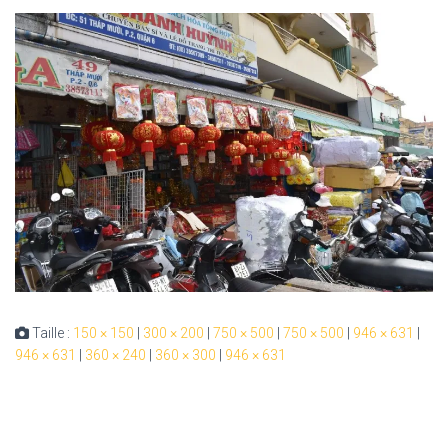
Taille :
150 × 150
|
300 × 200
|
750 × 500
|
750 × 500
|
946 × 631
|
946 × 631
|
360 × 240
|
360 × 300
|
946 × 631