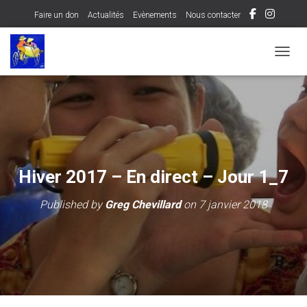
Faire un don
Actualités
Evènements
Nous contacter
OUVRI
Hiver 2017 – En direct – Jour 1_7
Published by
Greg Chevillard
on
7 janvier 2018