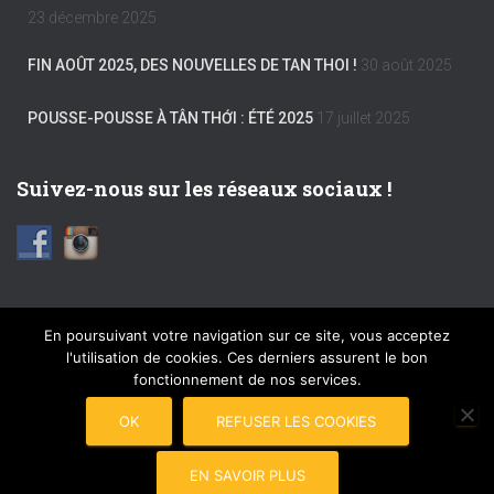
23 décembre 2025
FIN AOÛT 2025, DES NOUVELLES DE TAN THOI !
30 août 2025
POUSSE-POUSSE À TÂN THỚI : ÉTÉ 2025
17 juillet 2025
Suivez-nous sur les réseaux sociaux !
En poursuivant votre navigation sur ce site, vous acceptez
l'utilisation de cookies. Ces derniers assurent le bon
FACEBOOK
INSTAGRAM
MENTIONS LÉGALES
fonctionnement de nos services.
PLAN DU SITE
COPYRIGHT © 2017 POUSSE-POUSSE
OK
REFUSER LES COOKIES
CONNEXION
EN SAVOIR PLUS