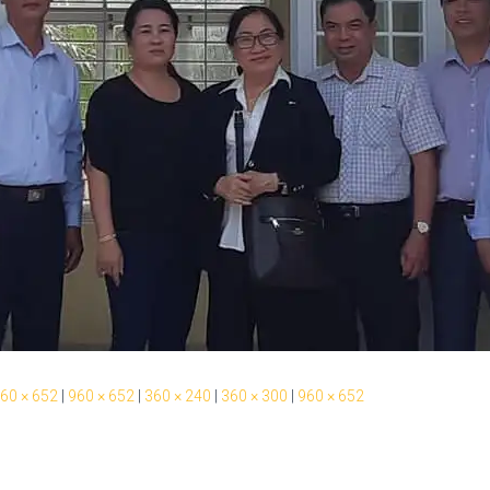
60 × 652
|
960 × 652
|
360 × 240
|
360 × 300
|
960 × 652