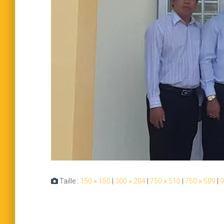
Taille :
150 × 150
|
300 × 204
|
750 × 510
|
750 × 509
|
9