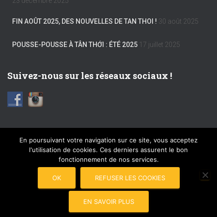
23 décembre 2025
FIN AOÛT 2025, DES NOUVELLES DE TAN THOI !
30 août 2025
POUSSE-POUSSE À TÂN THỚI : ÉTÉ 2025
17 juillet 2025
Suivez-nous sur les réseaux sociaux !
En poursuivant votre navigation sur ce site, vous acceptez
l'utilisation de cookies. Ces derniers assurent le bon
FACEBOOK
INSTAGRAM
MENTIONS LÉGALES
fonctionnement de nos services.
PLAN DU SITE
COPYRIGHT © 2017 POUSSE-POUSSE
OK
REFUSER LES COOKIES
CONNEXION
EN SAVOIR PLUS