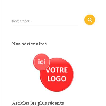
R
Rechercher…
e
c
h
e
Nos partenaires
r
c
h
e
r
:
Articles les plus récents