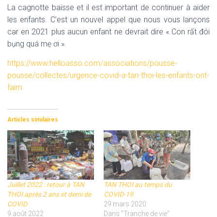
La cagnotte baisse et il est important de continuer à aider
les enfants.
C’est un nouvel appel que nous vous lançons
car en 2021 plus aucun enfant ne devrait dire «
Con rất đói
bụng quá mẹ ơi
».
https://www.helloasso.com/associations/pousse-
pousse/collectes/urgence-covid-a-tan-thoi-les-enfants-ont-
faim
Articles similaires
Juillet 2022 : retour à TAN
TAN THOI au temps du
THOI après 2 ans et demi de
COVID-19
COVID
29 mars 2020
9 août 2022
Dans "Tranche de vie"