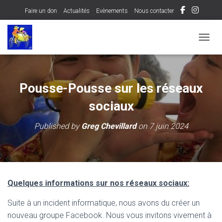
Faire un don
Actualités
Evènements
Nous contacter
OUVRI
Pousse-Pousse sur les réseaux
sociaux
Published by
Greg Chevillard
on
7 juin 2024
Quelques informations sur nos réseaux sociaux:
Suite à un incident informatique, nous avons du créer un
nouveau groupe Facebook. Nous vous invitons vivement à