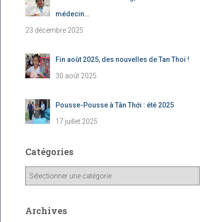
médecin…
23 décembre 2025
Fin août 2025, des nouvelles de Tan Thoi !
30 août 2025
Pousse-Pousse à Tân Thới : été 2025
17 juillet 2025
Catégories
C
a
t
é
Archives
g