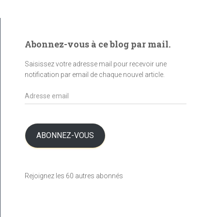
Abonnez-vous à ce blog par mail.
Saisissez votre adresse mail pour recevoir une
notification par email de chaque nouvel article.
A
d
r
e
s
ABONNEZ-VOUS
s
e
e
Rejoignez les 60 autres abonnés
m
a
i
l