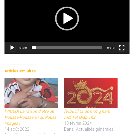
00:00
03:50
Articles similaires
[VIDEO] La raison d’être de
[VIDEO] Chúc mừng năm
Pousse-Pousse en quelques
mới Tết Giáp Thìn
images !
10 février 2024
14 août 2022
Dans "Actualités générales"