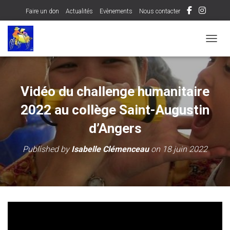
Faire un don
Actualités
Evènements
Nous contacter
OUVRI
Vidéo du challenge humanitaire
2022 au collège Saint-Augustin
d’Angers
Published by
Isabelle Clémenceau
on
18 juin 2022
Lecteur
vidéo