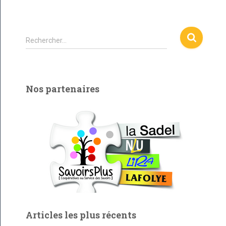
R
Rechercher…
e
c
h
e
Nos partenaires
r
c
h
e
r
:
Articles les plus récents