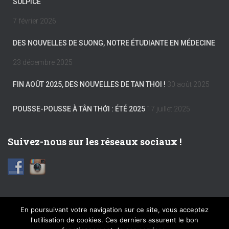
SULPICE
7 février 2026
DES NOUVELLES DE SUONG, NOTRE ÉTUDIANTE EN MÉDECINE
23 décembre 2025
FIN AOÛT 2025, DES NOUVELLES DE TAN THOI !
30 août 2025
POUSSE-POUSSE À TÂN THỚI : ÉTÉ 2025
17 juillet 2025
Suivez-nous sur les réseaux sociaux !
En poursuivant votre navigation sur ce site, vous acceptez
l'utilisation de cookies. Ces derniers assurent le bon
FACEBOOK
INSTAGRAM
MENTIONS LÉGALES