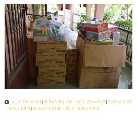
Taille :
150 × 150
|
300 × 200
|
750 × 500
|
750 × 500
|
1536 × 1024
|
1800 × 1200
|
360 × 240
|
360 × 300
|
1800 × 1200