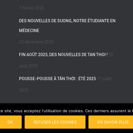
7 février 2026
DES NOUVELLES DE SUONG, NOTRE ÉTUDIANTE EN
MÉDECINE
23 décembre 2025
FIN AOÛT 2025, DES NOUVELLES DE TAN THOI !
30
août 2025
POUSSE-POUSSE À TÂN THỚI : ÉTÉ 2025
17 juillet
2025
ce site, vous acceptez l'utilisation de cookies. Ces derniers assurent l
GALES
PLAN DU SITE
COPYRIGHT © 2017 POUSSE-POUSSE
CON
OK
REFUSER LES COOKIES
EN SAVOIR PLUS