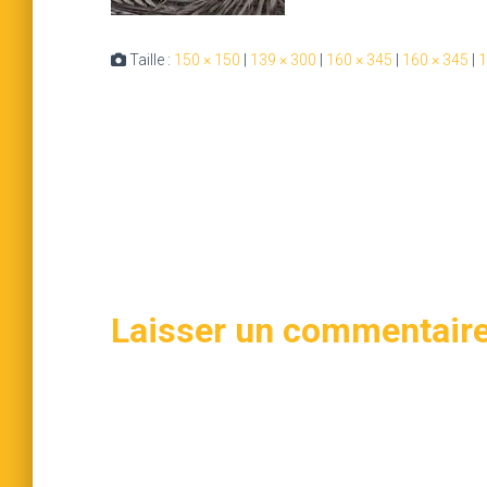
Taille :
150 × 150
|
139 × 300
|
160 × 345
|
160 × 345
|
1
Laisser un commentair