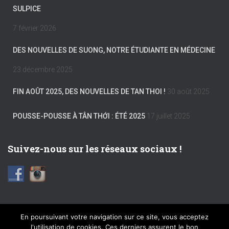
SULPICE
7 février 2026
DES NOUVELLES DE SUONG, NOTRE ÉTUDIANTE EN MÉDECINE
23 décembre 2025
FIN AOÛT 2025, DES NOUVELLES DE TAN THOI !
30 août 2025
POUSSE-POUSSE À TÂN THỚI : ÉTÉ 2025
17 juillet 2025
Suivez-nous sur les réseaux sociaux !
En poursuivant votre navigation sur ce site, vous acceptez
l'utilisation de cookies. Ces derniers assurent le bon
FACEBOOK
INSTAGRAM
MENTIONS LÉGALES