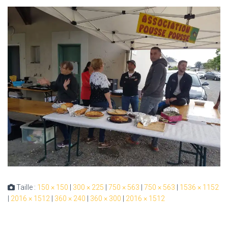
Taille :
150 × 150
|
300 × 225
|
750 × 563
|
750 × 563
|
1536 × 1152
|
2016 × 1512
|
360 × 240
|
360 × 300
|
2016 × 1512