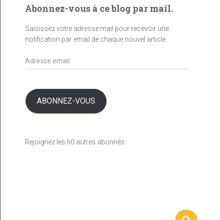
Abonnez-vous à ce blog par mail.
Saisissez votre adresse mail pour recevoir une
notification par email de chaque nouvel article.
A
d
r
e
s
ABONNEZ-VOUS
s
e
e
Rejoignez les 60 autres abonnés
m
a
i
l
R