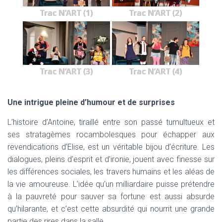
Trac N’ART (1)
Trac N’ART (2)
Trac N’ART (3)
Trac N’ART (4)
Une intrigue pleine d’humour et de surprises
L’histoire d’Antoine, tiraillé entre son passé tumultueux et
ses stratagèmes rocambolesques pour échapper aux
revendications d’Elise, est un véritable bijou d’écriture. Les
dialogues, pleins d’esprit et d’ironie, jouent avec finesse sur
les différences sociales, les travers humains et les aléas de
la vie amoureuse. L’idée qu’un milliardaire puisse prétendre
à la pauvreté pour sauver sa fortune est aussi absurde
qu’hilarante, et c’est cette absurdité qui nourrit une grande
partie des rires dans la salle.