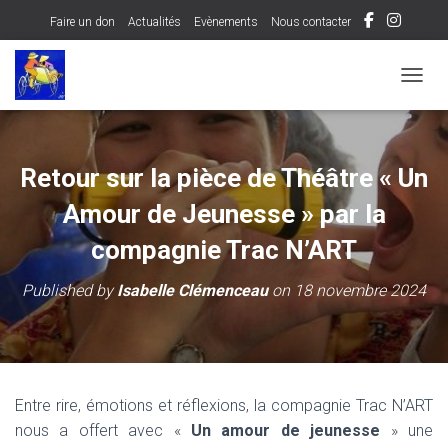
Faire un don
Actualités
Evènements
Nous contacter
OUVRI
Retour sur la pièce de Théâtre « Un
Amour de Jeunesse » par la
compagnie Trac N’ART
Published by
Isabelle Clémenceau
on
18 novembre 2024
Entre rire, émotions et réflexions, la compagnie Trac N’ART
nous a offert avec «
Un amour de jeunesse
» une