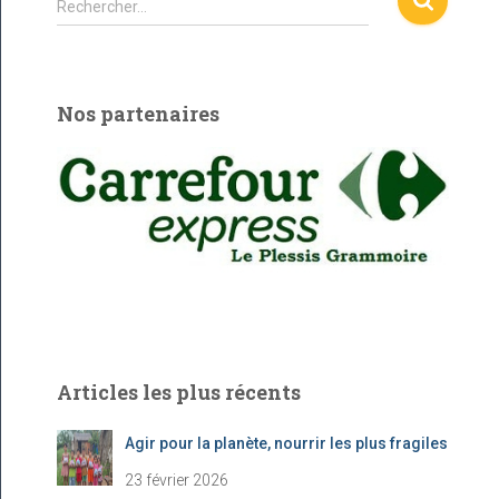
Rechercher…
e
c
h
e
Nos partenaires
r
c
h
e
r
:
Articles les plus récents
Agir pour la planète, nourrir les plus fragiles
23 février 2026