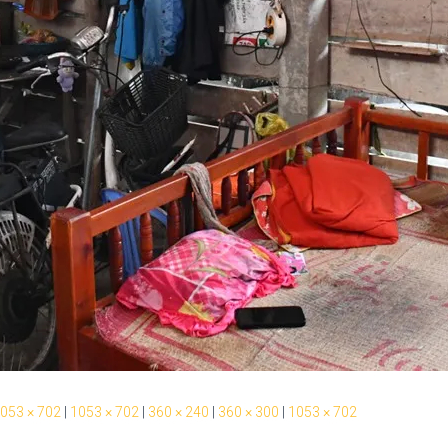
053 × 702
|
1053 × 702
|
360 × 240
|
360 × 300
|
1053 × 702