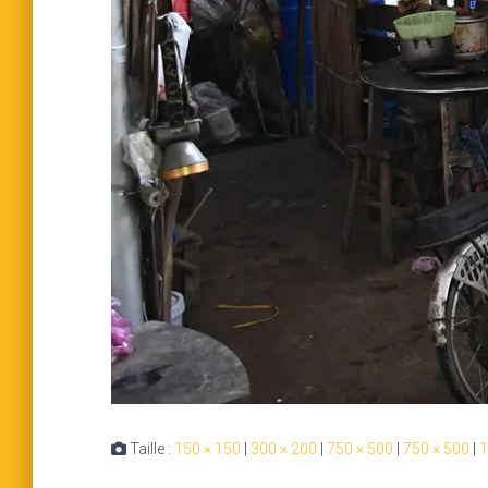
Taille :
150 × 150
|
300 × 200
|
750 × 500
|
750 × 500
|
1