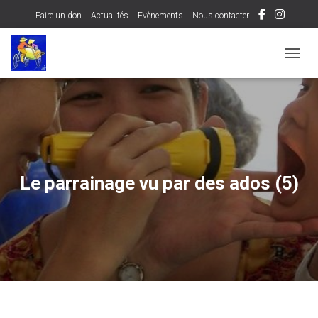
Faire un don
Actualités
Evènements
Nous contacter
OUVRI
Le parrainage vu par des ados (5)