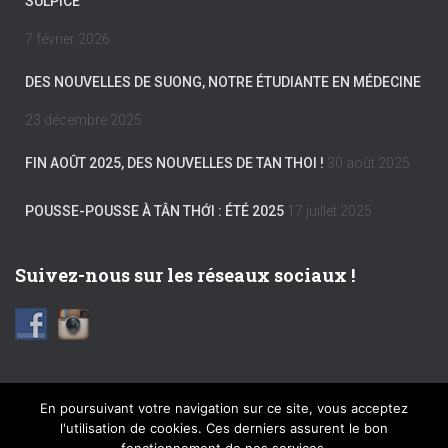
SULPICE
7 février 2026
DES NOUVELLES DE SUONG, NOTRE ÉTUDIANTE EN MÉDECINE
23 décembre 2025
FIN AOÛT 2025, DES NOUVELLES DE TAN THOI !
30 août 2025
POUSSE-POUSSE À TÂN THỚI : ÉTÉ 2025
17 juillet 2025
Suivez-nous sur les réseaux sociaux !
En poursuivant votre navigation sur ce site, vous acceptez
l'utilisation de cookies. Ces derniers assurent le bon
FACEBOOK
INSTAGRAM
MENTIONS LÉGALES