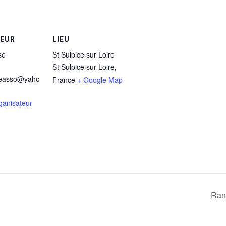
TEUR
LIEU
se
St Sulpice sur Loire
St Sulpice sur Loire
,
easso@yaho
France
+ Google Map
rganisateur
Ran