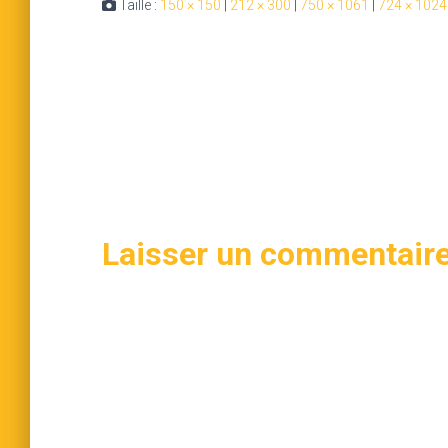
Taille :
150 × 150
|
212 × 300
|
750 × 1061
|
724 × 1024
Laisser un commentair