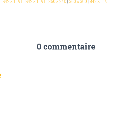
|
842 × 1191
|
842 × 1191
|
360 × 240
|
360 × 300
|
842 × 1191
0 commentaire
e