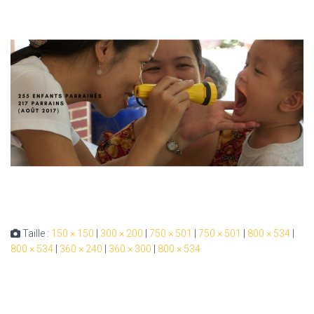
Taille :
150 × 150
|
300 × 200
|
750 × 501
|
750 × 501
|
800 × 534
|
800 × 534
|
360 × 240
|
360 × 300
|
800 × 534