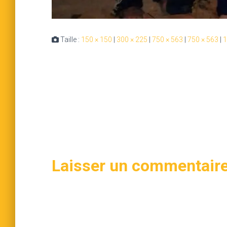
Taille :
150 × 150
|
300 × 225
|
750 × 563
|
750 × 563
|
1
Laisser un commentair