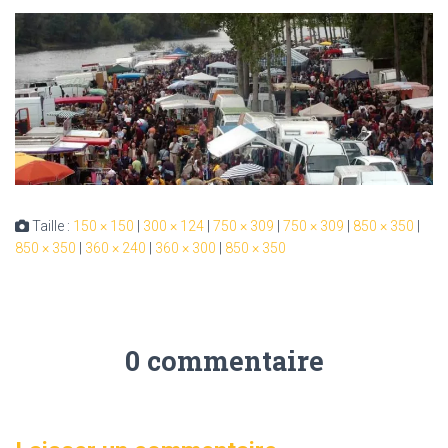
Taille :
150 × 150
|
300 × 124
|
750 × 309
|
750 × 309
|
850 × 350
|
850 × 350
|
360 × 240
|
360 × 300
|
850 × 350
0 commentaire