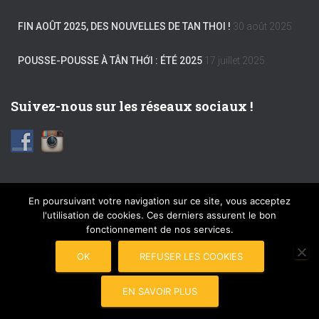
FIN AOÛT 2025, DES NOUVELLES DE TAN THOI !
30 août 2025
POUSSE-POUSSE À TÂN THỚI : ÉTÉ 2025
17 juillet 2025
Suivez-nous sur les réseaux sociaux !
En poursuivant votre navigation sur ce site, vous acceptez
l'utilisation de cookies. Ces derniers assurent le bon
FACEBOOK
INSTAGRAM
MENTIONS LÉGALES
fonctionnement de nos services.
PLAN DU SITE
COPYRIGHT © 2017 POUSSE-POUSSE
OK
REFUSER LES COOKIES
CONNEXION
EN SAVOIR PLUS