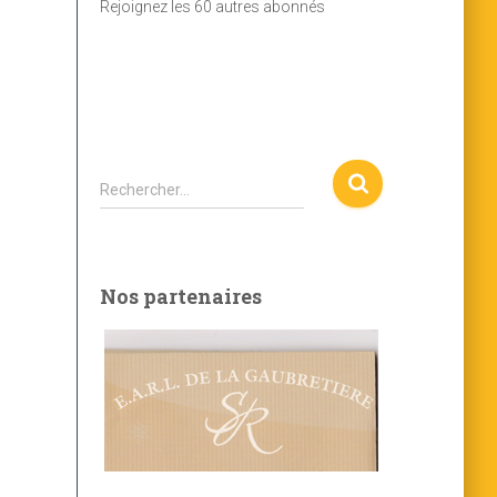
Rejoignez les 60 autres abonnés
m
a
i
l
R
Rechercher…
e
c
h
e
Nos partenaires
r
c
h
e
r
: