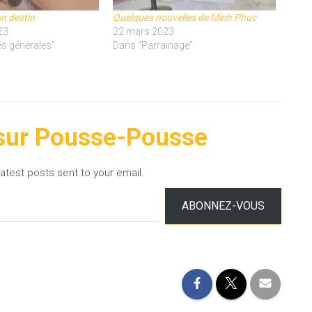
on destin
Quelques nouvelles de Minh Phuc
23
22 mars 2023
és générales"
Dans "Parrainage"
 sur Pousse-Pousse
atest posts sent to your email.
ABONNEZ-VOUS