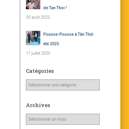
de Tan Thoi !
30 août 2025
Pousse-Pousse à Tân Thới :
été 2025
17 juillet 2025
Catégories
C
a
t
é
Archives
g
o
A
r
r
i