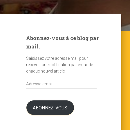
Abonnez-vous à ce blog par
mail.
Saisissez votre adresse mail pour
recevoir une notification par email de
chaque nouvel article.
A
d
r
e
s
ABONNEZ-VOUS
s
e
e