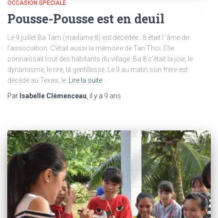
OCCASION SPÉCIALE
Pousse-Pousse est en deuil
Le 9 juillet Ba Tam (madame 8) est décédée…8 était l ‘âme de
l’association. C’était aussi la mémoire de Tan Thoi. Elle
connaissait tout des habitants du village. Ba 8 c’était la joie, le
dynamisme, le rire, la gentillesse. Le 9 au matin son frère est
décédé au Texas, le
Lire la suite
Par
Isabelle Clémenceau
, il y a
9 ans