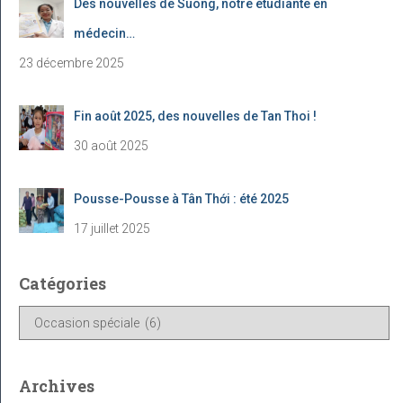
Des nouvelles de Suong, notre étudiante en
médecin…
23 décembre 2025
Fin août 2025, des nouvelles de Tan Thoi !
30 août 2025
Pousse-Pousse à Tân Thới : été 2025
17 juillet 2025
Catégories
C
a
t
é
Archives
g