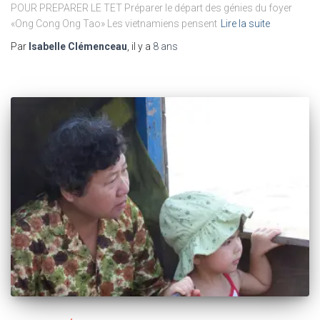
POUR PREPARER LE TET Préparer le départ des génies du foyer
«Ong Cong Ong Tao» Les vietnamiens pensent
Lire la suite
Par
Isabelle Clémenceau
, il y a
8 ans