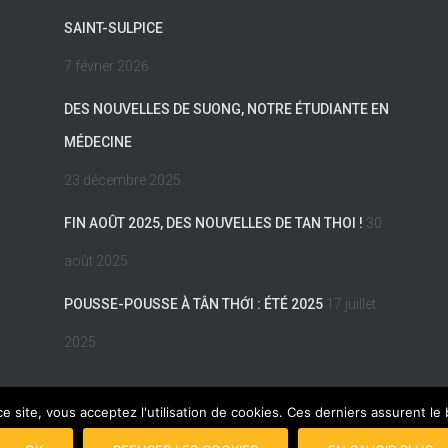
SAINT-SULPICE
7 février 2026
DES NOUVELLES DE SUONG, NOTRE ÉTUDIANTE EN
MÉDECINE
23 décembre 2025
FIN AOÛT 2025, DES NOUVELLES DE TAN THOI !
30
août 2025
POUSSE-POUSSE À TÂN THỚI : ÉTÉ 2025
17 juillet
2025
ce site, vous acceptez l'utilisation de cookies. Ces derniers assurent l
GALES
PLAN DU SITE
COPYRIGHT © 2017 POUSSE-POUSSE
CON