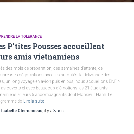
PRENDRE LA TOLÉRANCE
es P’tites Pousses accueillent
eurs amis vietnamiens
ès des mois de préparation, des semaines d’attente, de
breuses négociations avec les autorités, la délivrance des
as, un long voyage en avion puis en bus, nous accueillons ENFIN
ras ouverts et avec beaucoup d’émotions les 21 étudiants
tnamiens et leurs 6 accompagnants dont Monsieur Hanh. Le
ogramme de
Lire la suite
r
Isabelle Clémenceau
, il y a
8 ans