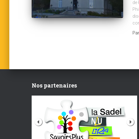
de 
Phi
dis
con
Pa
Nos partenaires