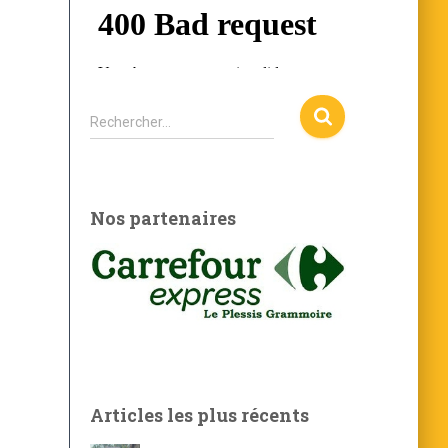
i
l
R
Rechercher…
e
c
h
e
Nos partenaires
r
c
h
e
r
:
Articles les plus récents