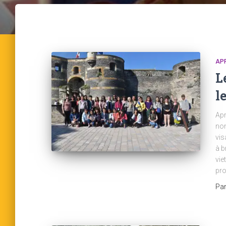
AP
L
l
Apr
nom
vis
à b
vie
pr
Pa