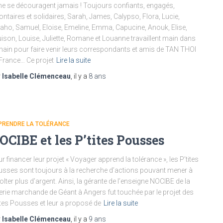
 ne se découragent jamais ! Toujours confiants, engagés,
ontaires et solidaires, Sarah, James, Calypso, Flora, Lucie,
aho, Samuel, Eloise, Emeline, Emma, Capucine, Anouk, Elise,
ison, Louise, Juliette, Romane et Louanne travaillent main dans
main pour faire venir leurs correspondants et amis de TAN THOI
France… Ce projet
Lire la suite
r
Isabelle Clémenceau
, il y a
8 ans
PRENDRE LA TOLÉRANCE
OCIBE et les P’tites Pousses
r financer leur projet « Voyager apprend la tolérance », les P’tites
sses sont toujours à la recherche d’actions pouvant mener à
olter plus d’argent. Ainsi, la gérante de l’enseigne NOCIBE de la
erie marchande de Géant à Angers fut touchée par le projet des
ites Pousses et leur a proposé de
Lire la suite
r
Isabelle Clémenceau
, il y a
9 ans