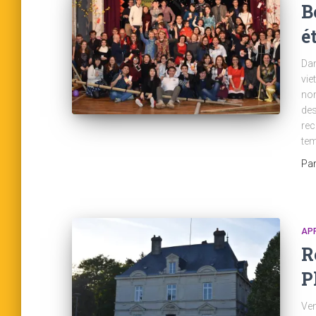
B
é
Dan
vie
nom
des
rec
tem
Pa
AP
R
P
Ven