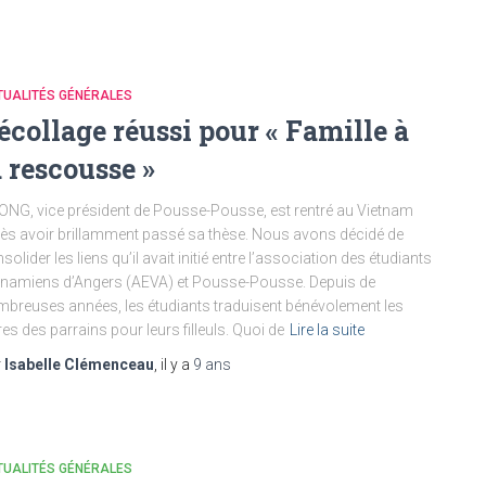
TUALITÉS GÉNÉRALES
écollage réussi pour « Famille à
a rescousse »
NG, vice président de Pousse-Pousse, est rentré au Vietnam
ès avoir brillamment passé sa thèse. Nous avons décidé de
solider les liens qu’il avait initié entre l’association des étudiants
tnamiens d’Angers (AEVA) et Pousse-Pousse. Depuis de
breuses années, les étudiants traduisent bénévolement les
tres des parrains pour leurs filleuls. Quoi de
Lire la suite
r
Isabelle Clémenceau
, il y a
9 ans
TUALITÉS GÉNÉRALES