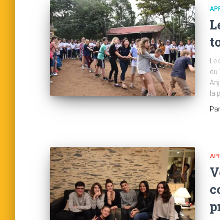
AP
L
t
Le 
du 
Anj
la 
Pa
AP
V
c
p