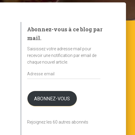
Abonnez-vous à ce blog par
mail.
Saisissez votre adresse mail pour
recevoir une notification par email de
chaque nouvel article.
A
d
r
e
s
ABONNEZ-VOUS
s
e
e
Rejoignez les 60 autres abonnés
m
a