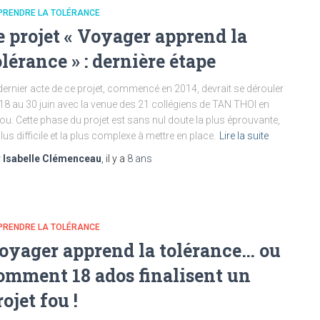
PRENDRE LA TOLÉRANCE
e projet « Voyager apprend la
olérance » : dernière étape
dernier acte de ce projet, commencé en 2014, devrait se dérouler
18 au 30 juin avec la venue des 21 collégiens de TAN THOI en
ou. Cette phase du projet est sans nul doute la plus éprouvante,
plus difficile et la plus complexe à mettre en place.
Lire la suite
r
Isabelle Clémenceau
, il y a
8 ans
PRENDRE LA TOLÉRANCE
oyager apprend la tolérance… ou
omment 18 ados finalisent un
rojet fou !