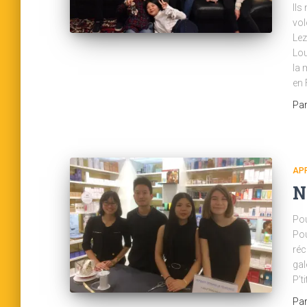
Ils
vol
Lez
Lou
la 
en 
Pa
AP
N
Pou
Pou
réc
gal
P’t
Pa