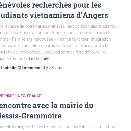
énévoles recherchés pour les
tudiants vietnamiens d’Angers
s le cadre de notre partenariat avec l’association des étudiants
tnamiens d’Angers, Pousse-Pousse lance un nouveau projet
mé « Famille à la rescousse » visant à favoriser l’intégration
 nouveaux étudiants vietnamiens. Nous sommes donc à la
herche de bénévoles qui accepteraient de faire découvrir de
ps en temps la
Lire la suite
r
Isabelle Clémenceau
, il y a
9 ans
PRENDRE LA TOLÉRANCE
encontre avec la mairie du
lessis-Grammoire
dredi dernier, Les P’tites Pousses, leurs parents, et les membres