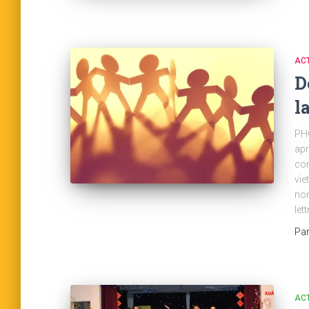
AC
D
l
PHO
apr
con
vie
nom
let
Pa
AC