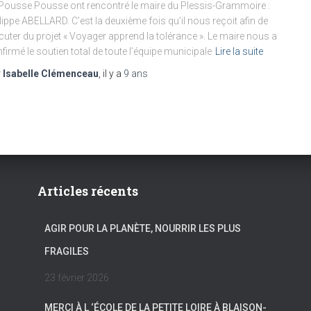
Pousse Pousse ont rencontré le maire du Plessis-Grammoire :
lippe ABELLARD. C’est la deuxième fois qu’il nous reçoit afin de
cuter du projet « Voyager apprend la tolérance ». Le maire nous a
firmé le soutien total de toute l’équipe municipale
Lire la suite
r
Isabelle Clémenceau
, il y a
9 ans
Articles récents
AGIR POUR LA PLANÈTE, NOURRIR LES PLUS
FRAGILES
23 février 2026
MERCI À L ‘ÉCOLE DE LA PETITE LOIRE À BLAISON-