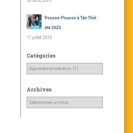
30 août 2025
Pousse-Pousse à Tân Thới :
été 2025
17 juillet 2025
Catégories
C
a
t
é
Archives
g
o
A
r
r
i
c
e
h
s
i
v